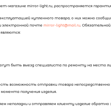
-магазине mirror-light.ru, распространяется гарантий
 эксплуатацией купленного товара, о них можно сообщ
ли электронной почте
mirror-light@mail.ru
. Обязательной
 являются:
огут быть выезд специалиста по ремонту на место ли
х, есть возможность отправки товара непосредственно 
с момента получения изделия.
ем неполадки и отправляем клиенту изделие обратно з