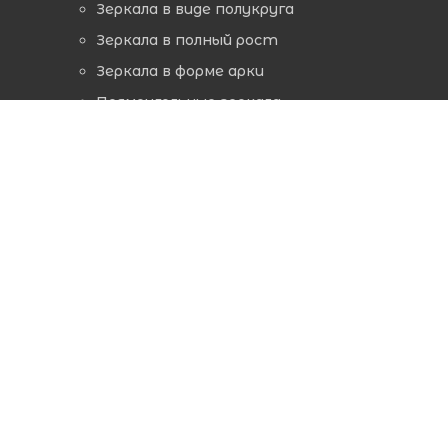
Зеркала в виде полукруга
Зеркала в полный рост
Зеркала в форме арки
Прямоугольные зеркала
Восьмиугольные зеркала
Фигурные зеркала
ЗЕРКАЛА ПО ТИПУ ПОДСВЕТКИ
Зеркала с парящей подсветкой
Зеркала с фронтальной подсветкой
Зеркала с надписями и узорами
ЗЕРКАЛА ПО ТИПУ РАМЫ
Зеркала в алюминиевой раме