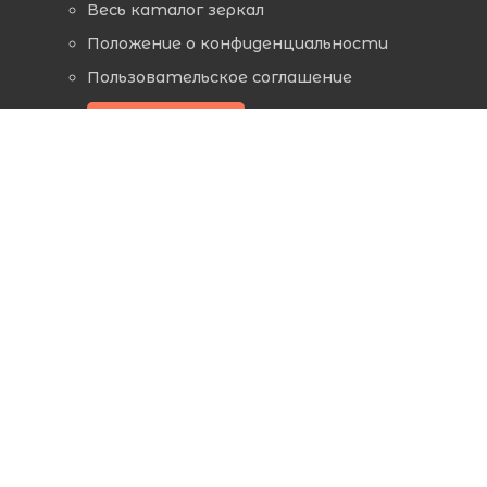
Весь каталог зеркал
Положение о конфиденциальности
Пользовательское соглашение
Заказать звонок
ЗЕРКАЛА ПО ФУНКЦИЯМ
Зеркала с подогревом
Зеркала с часами
Зеркала с сенсорной кнопкой
Зеркала с аккумулятором
ДРУГИЕ КАТЕГОРИИ
Шкафчики с зеркалом