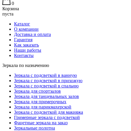
0
Корзина
пуста
Каталог
О компании
Доставка и оплата
Гарантия
Как заказать
Наши работы
Контакты
Зеркала по назначению
Зеркала с подсветкой в ванную
Зеркала с подсветкой в прихожую
Зеркала с подсветкой в спальню
Зеркала для спортзалов
Зеркала для танцевальных залов
Зеркала для примерочных
Зеркала для парикмахерской
Зеркала с подсветкой для макияжа
Гримерные зеркала с подсветкой
Фацетные зеркала на заказ
Зеркальные полотна