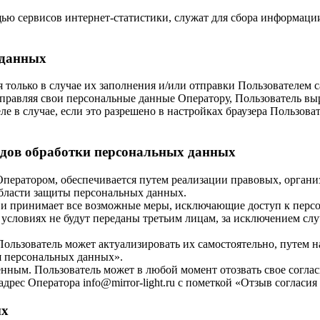
ью сервисов интернет-статистики, служат для сбора информации
 данных
я только в случае их заполнения и/или отправки Пользователем
отправляя свои персональные данные Оператору, Пользователь вы
е в случае, если это разрешено в настройках браузера Пользова
видов обработки персональных данных
Оператором, обеспечивается путем реализации правовых, орган
области защиты персональных данных.
ых и принимает все возможные меры, исключающие доступ к пе
 условиях не будут переданы третьим лицам, за исключением сл
Пользователь может актуализировать их самостоятельно, путем 
ия персональных данных».
енным. Пользователь может в любой момент отозвать свое согла
рес Оператора info@mirror-light.ru с пометкой «Отзыв согласи
ых