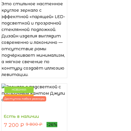
Это стильное настенное
круглое зеркало с
эффектной «парящей» LED-
подсветкой и прозрачной
стеклянной подложкой.
Дизайн изделия выглядит
современно и лаконично —
отсутствие рамы
подчёркивает минимализм,
а мягкое свечение по
контуру создаёт иллюзию
левитации.
НОВИНКА
ПОПУЛЯРНЫЙ
Доступны любые размеры
Есть в наличии
9 800 ₽
7 200 ₽
-26%