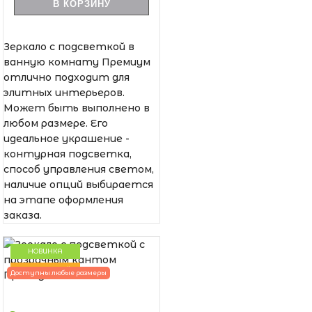
В КОРЗИНУ
Зеркало с подсветкой в
ванную комнату Премиум
отлично подходит для
элитных интерьеров.
Может быть выполнено в
любом размере. Его
идеальное украшение -
контурная подсветка,
способ управления светом,
наличие опций выбирается
на этапе оформления
заказа.
НОВИНКА
ПОПУЛЯРНЫЙ
Доступны любые размеры