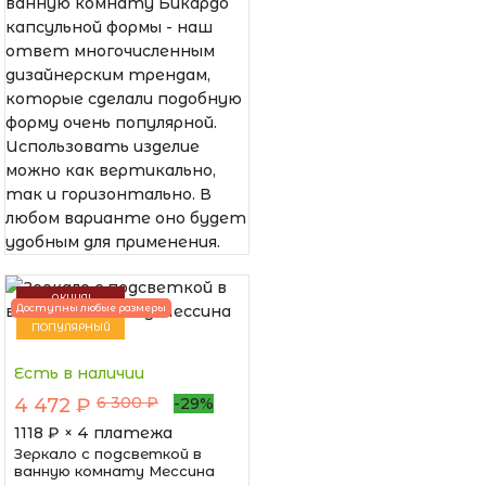
ванную комнату Бикардо
капсульной формы - наш
ответ многочисленным
дизайнерским трендам,
которые сделали подобную
форму очень популярной.
Использовать изделие
можно как вертикально,
так и горизонтально. В
любом варианте оно будет
удобным для применения.
АКЦИЯ!
Доступны любые размеры
ПОПУЛЯРНЫЙ
Есть в наличии
6 300 ₽
4 472 ₽
-29%
1118
₽ × 4 платежа
Зеркало с подсветкой в
ванную комнату Мессина