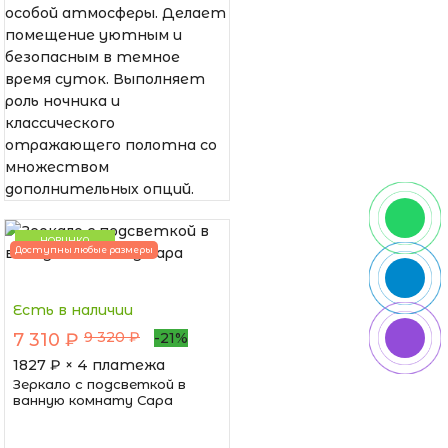
особой атмосферы. Делает
помещение уютным и
безопасным в темное
время суток. Выполняет
роль ночника и
классического
отражающего полотна со
множеством
дополнительных опций.
НОВИНКА
Доступны любые размеры
Есть в наличии
9 320 ₽
7 310 ₽
-21%
1827
₽ × 4 платежа
Зеркало с подсветкой в
ванную комнату Сара