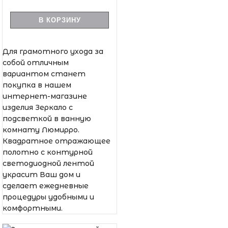
В КОРЗИНУ
Для грамотного ухода за
собой отличным
вариантом станет
покупка в нашем
интернет-магазине
изделия Зеркало с
подсветкой в ванную
комнату Люмирро.
Квадратное отражающее
полотно с контурной
светодиодной лентой
украсит Ваш дом и
сделает ежедневные
процедуры удобными и
комфортными.