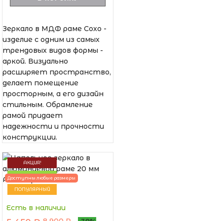
Зеркало в МДФ раме Сохо -
изделие с одним из самых
трендовых видов формы -
аркой. Визуально
расширяет пространство,
делает помещение
просторным, а его дизайн
стильным. Обрамление
рамой придает
надежности и прочности
конструкции.
АКЦИЯ!
НОВИНКА
Доступны любые размеры
ПОПУЛЯРНЫЙ
Есть в наличии
8 900 ₽