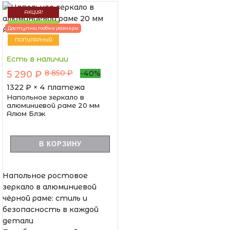
АКЦИЯ!
НОВИНКА
Доступны любые размеры
ПОПУЛЯРНЫЙ
Есть в наличии
8 850 ₽
5 290 ₽
-40%
1322
₽ × 4 платежа
Напольное зеркало в
алюминиевой раме 20 мм
Алюм Блэк
В КОРЗИНУ
Напольное ростовое
зеркало в алюминиевой
чёрной раме: стиль и
безопасность в каждой
детали