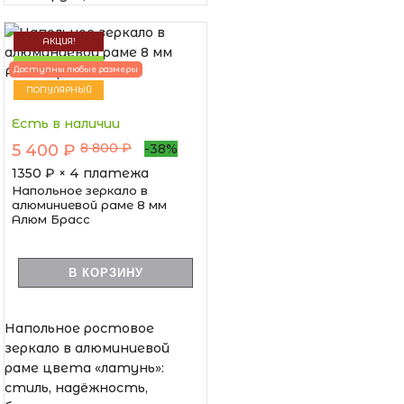
АКЦИЯ!
НОВИНКА
Доступны любые размеры
ПОПУЛЯРНЫЙ
Есть в наличии
8 800 ₽
5 400 ₽
-38%
1350
₽ × 4 платежа
Напольное зеркало в
алюминиевой раме 8 мм
Алюм Брасс
В КОРЗИНУ
Напольное ростовое
зеркало в алюминиевой
раме цвета «латунь»:
стиль, надёжность,