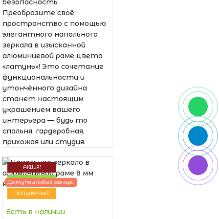
безопасность
Преобразите своё
пространство с помощью
элегантного напольного
зеркала в изысканной
алюминиевой раме цвета
«латунь»! Это сочетание
функциональности и
утончённого дизайна
станет настоящим
украшением вашего
интерьера — будь то
спальня, гардеробная,
прихожая или студия.
АКЦИЯ!
НОВИНКА
Доступны любые размеры
ПОПУЛЯРНЫЙ
Есть в наличии