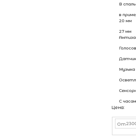
В спал
в прим
20 мм
27 мм
Антиза
Голосо
Датчик
Музыка
Осветл
Сенсорн
С часа
Цена:
От