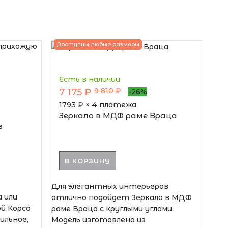
Доступны любые размеры
Есть в наличии
9 810 ₽
7 175 ₽
-26%
1793
₽ × 4 платежа
Зеркало в МДФ раме Враца
в
В КОРЗИНУ
Для элегантных интерьеров
 или
отлично подойдет Зеркало в МДФ
ой Корсо
раме Враца с круглыми углами.
ильное,
Модель изготовлена из