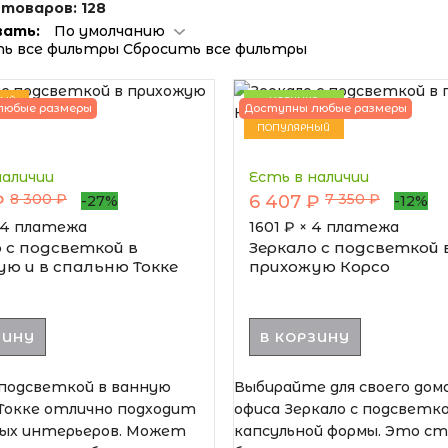
 товаров:
128
ать:
По умолчанию
Сбросить все фильтры
НЫЙ
НОВИНКА
любые размеры
Доступны любые размеры
ПОПУЛЯРНЫЙ
наличии
Есть в наличии
8 300 ₽
7 350 ₽
₽
6 407 ₽
-27%
-12%
 4 платежа
1601
₽ × 4 платежа
 с подсветкой в
Зеркало с подсветкой 
ю и в спальню Токке
прихожую Корсо
ЗИНУ
В КОРЗИНУ
 подсветкой в ванную
Выбирайте для своего дома
Токке отлично подходит
офиса Зеркало с подсветк
ных интерьеров. Может
капсульной формы. Это ст