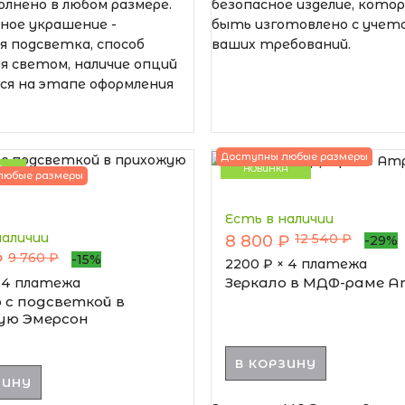
лнено в любом размере.
безопасное изделие, кото
ьное украшение -
быть изготовлено с учето
 подсветка, способ
ваших требований.
я светом, наличие опций
ся на этапе оформления
Доступны любые размеры
А
НОВИНКА
любые размеры
Есть в наличии
наличии
12 540 ₽
8 800 ₽
-29%
9 760 ₽
₽
-15%
2200
₽ × 4 платежа
Зеркало в МДФ-раме 
× 4 платежа
 с подсветкой в
ую Эмерсон
В КОРЗИНУ
ЗИНУ