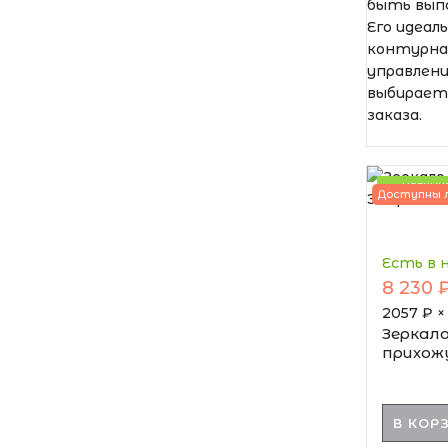
быть выпо
Его идеал
контурная
управлени
выбирает
заказа.
НОВИНК
Доступны 
Есть в 
8 230 
2057
₽ 
Зеркало
прихож
В КОР