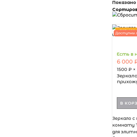
Показано
Сортиров
ПОПУЛЯР
Доступны 
Есть в 
6 000 
1500
₽ ×
Зеркало
прихожу
В КОР
Зеркало с
комнату 
для элит