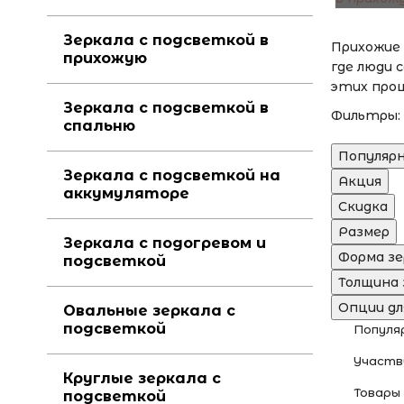
Зеркала с подсветкой в
Прихожие
прихожую
где люди 
этих проц
Зеркала с подсветкой в
Фильтры:
спальню
Популяр
Зеркала с подсветкой на
Акция
аккумуляторе
Скидка
Размер
Зеркала с подогревом и
Форма зе
подсветкой
Толщина 
Опции дл
Овальные зеркала с
подсветкой
Попул
Участв
Круглые зеркала с
Товары
подсветкой