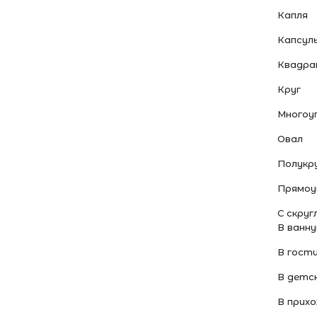
Капля
Капсул
Квадр
Круг
Многоу
Овал
Полукр
Прямоу
С скруг
В ванн
В гост
В детс
В прих