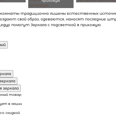
прихожую
 комнаты традиционно лишены естественных источник
создают свой образ, одеваются, наносят последние шт
едур помогут Зеркала с подсветкой в прихожую.
ный
ркала
зеркала
я зеркала
ярный товар
ует в акции
 со скидкой