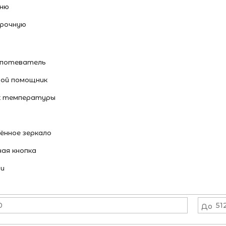
ьню
ерочную
потеватель
вой помощник
 температуры
ённое зеркало
ая кнопка
ми
До