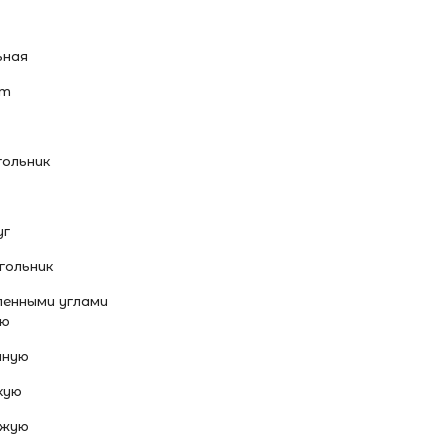
ьная
ат
гольник
уг
гольник
ленными углами
ую
иную
кую
ожую