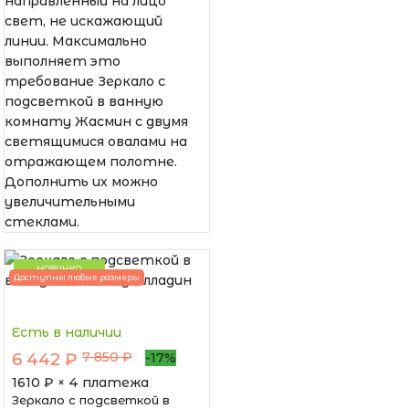
направленный на лицо
свет, не искажающий
линии. Максимально
выполняет это
требование Зеркало с
подсветкой в ванную
комнату Жасмин с двумя
светящимися овалами на
отражающем полотне.
Дополнить их можно
увеличительными
стеклами.
НОВИНКА
Доступны любые размеры
Есть в наличии
7 850 ₽
6 442 ₽
-17%
1610
₽ × 4 платежа
Зеркало с подсветкой в