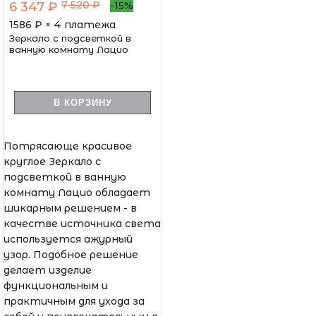
7 520 ₽
6 347 ₽
-15%
1586
₽ × 4 платежа
Зеркало с подсветкой в
ванную комнату Лацио
В КОРЗИНУ
Потрясающе красивое
круглое Зеркало с
подсветкой в ванную
комнату Лацио обладает
шикарным решением - в
качестве источника света
используется ажурный
узор. Подобное решение
делает изделие
функциональным и
практичным для ухода за