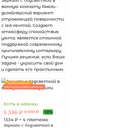
Зеркало с подсветкой в
ванную комнату Амели -
дизайнерский вариант
отражающей поверхности
с led-лентой. Создает
атмосферу спокойствия,
уюта, является отличной
поддержкой современному
оригинальному интерьеру.
Лучшее решение, если Ваша
задача - украсить свой дом
и сделать его практичным.
ПОПУЛЯРНЫЙ
Доступны любые размеры
Есть в наличии
6 510 ₽
5 336 ₽
-18%
1334
₽ × 4 платежа
Зеркало с подсветкой в