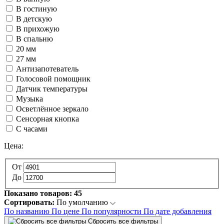
В гостиную
В детскую
В прихожую
В спальню
20 мм
27 мм
Антизапотеватель
Голосовой помощник
Датчик температуры
Музыка
Осветлённое зеркало
Сенсорная кнопка
С часами
Цена:
От
До
Показано товаров:
45
Сортировать:
По умолчанию
По названию
По цене
По популярности
По дате добавления
Сбросить все фильтры